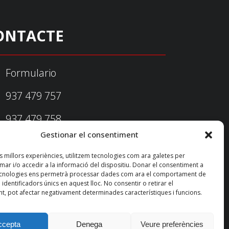
ONTACTE
Formulario
937 479 757
937 479 758
Gestionar el consentiment
federacio@fedecatjudo.cat
es millors experiències, utilitzem tecnologies com ara galetes per
r i/o accedir a la informació del dispositiu. Donar el consentiment a
ecnologies ens permetrà processar dades com ara el comportament de
identificadors únics en aquest lloc. No consentir o retirar el
t, pot afectar negativament determinades característiques i funcions.
ccepta
Denega
Veure preferències