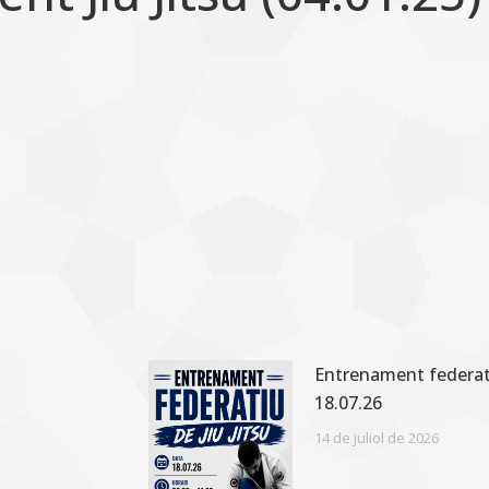
Entrenament federatiu
18.07.26
14 de juliol de 2026