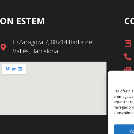
ON ESTEM
C
C/Zaragoza 7, 08214 Badia del
Vallès, Barcelona
Per oferir l
emmagatzema
aquestes t
navegació o 
consentimen
A