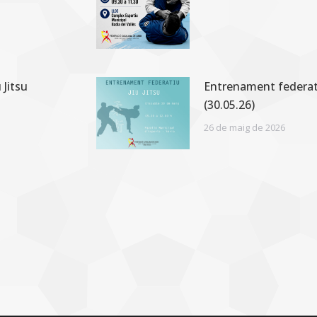
 Jitsu
Entrenament federati
(30.05.26)
26 de maig de 2026