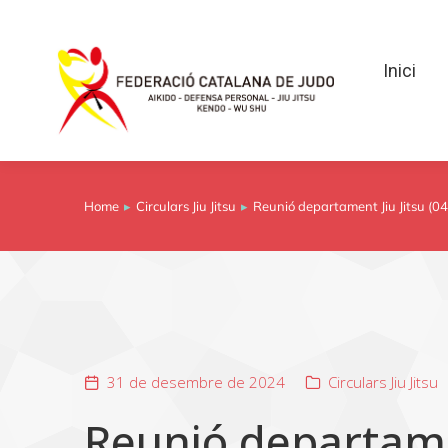
Inici
Inici
Home
Circulars Jiu Jitsu
Reunió departament Jiu Jitsu (04
You are here:
31 de desembre de 2024
Circulars Jiu Jitsu
Reunió departamen