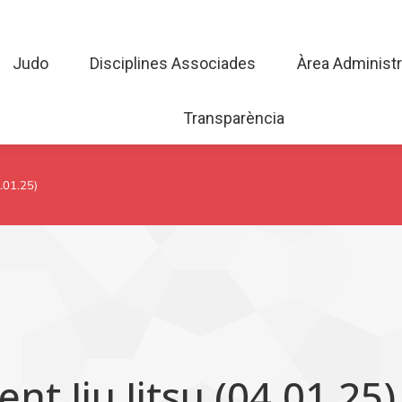
Judo
Disciplines Associades
Àrea Admini
Judo
Disciplines Associades
Àrea Administr
Transparència
Transparència
.01.25)
t Jiu Jitsu (04.01.25)