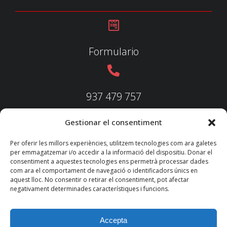
Formulario
937 479 757
Gestionar el consentiment
937 479 758
Per oferir les millors experiències, utilitzem tecnologies com ara galetes
per emmagatzemar i/o accedir a la informació del dispositiu. Donar el
consentiment a aquestes tecnologies ens permetrà processar dades
com ara el comportament de navegació o identificadors únics en
aquest lloc. No consentir o retirar el consentiment, pot afectar
federacio@fedecatjudo.cat
negativament determinades característiques i funcions.
Accepta