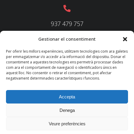
937 479 757
Gestionar el consentiment
937 479 758
Per oferir les millors experiències, utilitzem tecnologies com ara galetes
per emmagatzemar i/o accedir a la informació del dispositiu. Donar el
consentiment a aquestes tecnologies ens permetrà processar dades
com ara el comportament de navegació o identificadors únics en
aquest lloc. No consentir o retirar el consentiment, pot afectar
federacio@fedecatjudo.cat
negativament determinades característiques i funcions.
Accepta
Denega
© 2022 TKM
Consultores S.L.
Veure preferències
Nota legal
Política de privadesa
Política de cookies