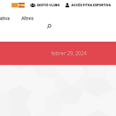
GESTIÓ CLUBS
ACCÉS FITXA ESPORTIVA
strativa
Altres
ativa
Altres
febrer 29, 2024