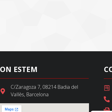
ON ESTEM
C
C/Zaragoza 7, 08214 Badia del
Vallès, Barcelona