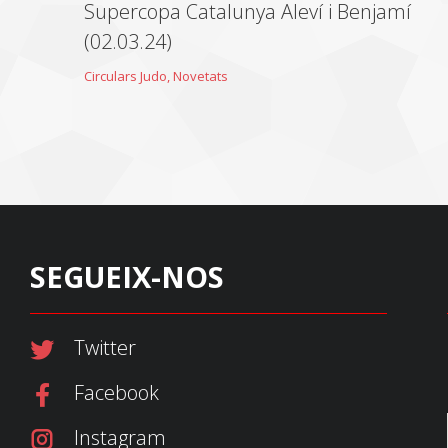
Supercopa Catalunya Aleví i Benjamí
(02.03.24)
Circulars Judo
,
Novetats
SEGUEIX-NOS
Twitter
Facebook
Instagram