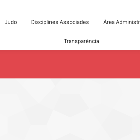
Judo
Disciplines Associades
Àrea Admini
Judo
Disciplines Associades
Àrea Administr
Transparència
Transparència