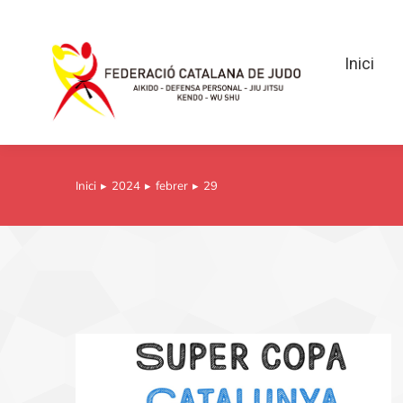
Inici
Inici
Inici
2024
febrer
29
You are here: