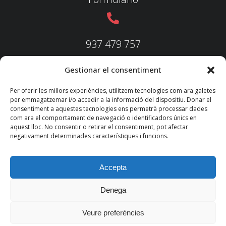
937 479 757
Gestionar el consentiment
937 479 758
Per oferir les millors experiències, utilitzem tecnologies com ara galetes
per emmagatzemar i/o accedir a la informació del dispositiu. Donar el
consentiment a aquestes tecnologies ens permetrà processar dades
com ara el comportament de navegació o identificadors únics en
aquest lloc. No consentir o retirar el consentiment, pot afectar
federacio@fedecatjudo.cat
negativament determinades característiques i funcions.
Accepta
Denega
© 2022 TKM
Consultores S.L.
Veure preferències
Nota legal
Política de privadesa