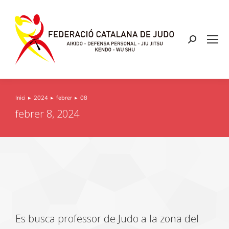
Inici
2024
febrer
08
You are here:
febrer 8, 2024
Es busca professor de Judo a la zona del