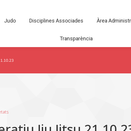
Judo
Disciplines Associades
Àrea Admini
Judo
Disciplines Associades
Àrea Administr
Transparència
Transparència
21.10.23
tats
atiu Jiu Jitsu 21.10.2