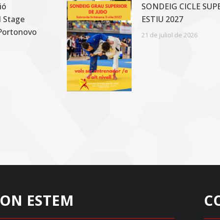
ió
SONDEIG CICLE SUP
l Stage
ESTIU 2027
 Portonovo
21 de juliol de 2026
ON ESTEM
C