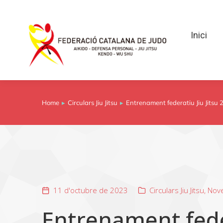
Inici
Inici
Home
Circulars Jiu Jitsu
Entrenament federatiu Jiu Jitsu 
You are here:
11 d'octubre de 2023
Circulars Jiu Jitsu
,
Nove
Entrenament feder