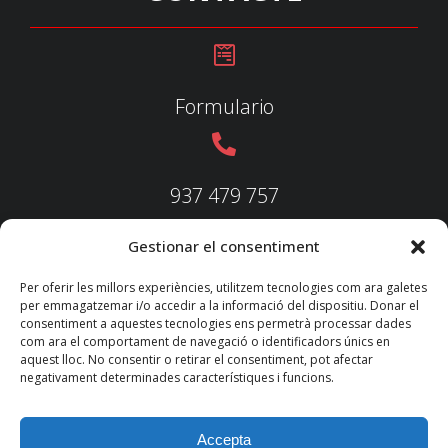
Formulario
937 479 757
Gestionar el consentiment
937 479 758
Per oferir les millors experiències, utilitzem tecnologies com ara galetes
per emmagatzemar i/o accedir a la informació del dispositiu. Donar el
consentiment a aquestes tecnologies ens permetrà processar dades
com ara el comportament de navegació o identificadors únics en
aquest lloc. No consentir o retirar el consentiment, pot afectar
federacio@fedecatjudo.cat
negativament determinades característiques i funcions.
Accepta