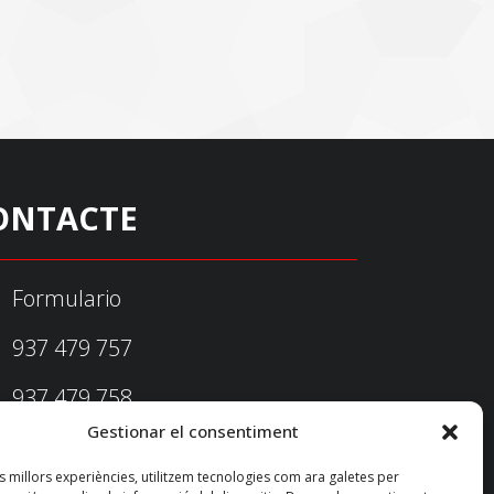
ONTACTE
Formulario
937 479 757
937 479 758
Gestionar el consentiment
federacio@fedecatjudo.cat
es millors experiències, utilitzem tecnologies com ara galetes per