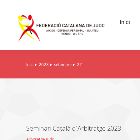
Inici
Inici
Inici
2023
setembre
27
You are here:
Seminari Català d´Arbitratge 2023
Arbitratge Judo