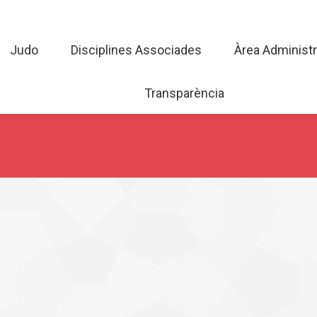
Judo
Disciplines Associades
Àrea Admini
Judo
Disciplines Associades
Àrea Administr
Transparència
Transparència