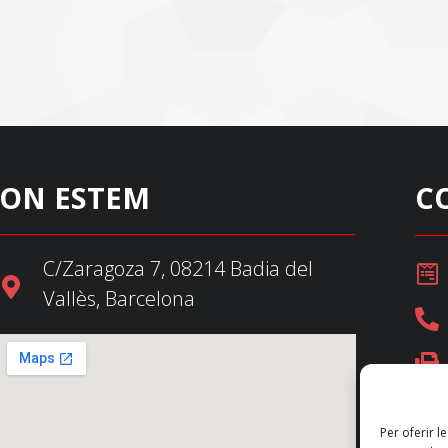
ON ESTEM
C
C/Zaragoza 7, 08214 Badia del
Vallès, Barcelona
Per oferir l