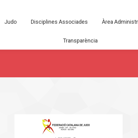
Judo
Disciplines Associades
Àrea Admini
Judo
Disciplines Associades
Àrea Administr
Transparència
Transparència