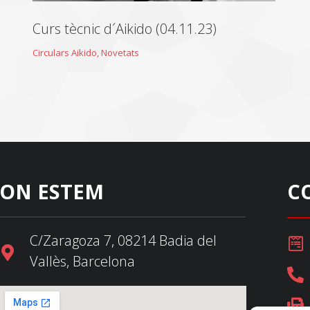
Curs tècnic d´Aikido (04.11.23)
Circulars Aikido
,
Novetats
ON ESTEM
C
C/Zaragoza 7, 08214 Badia del
Vallès, Barcelona