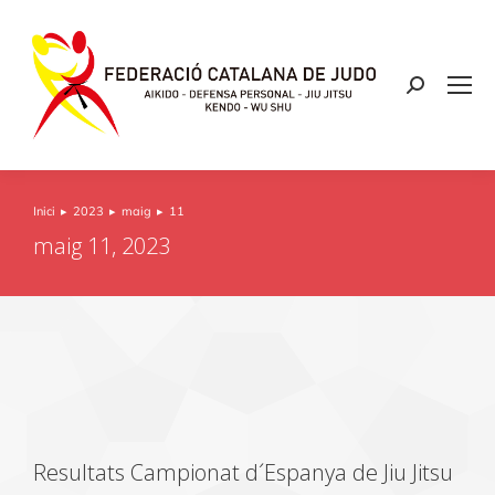
Inici
2023
maig
11
You are here:
maig 11, 2023
Resultats Campionat d´Espanya de Jiu Jitsu