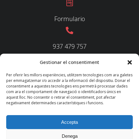
Formulario
937 479 757
Gestionar el consentiment
937 479 758
Per oferir les millors experiències, utilitzem tecnologies com ara galetes
per emmagatzemar i/o accedir a la informació del dispositiu. Donar el
consentiment a aquestes tecnologies ens permetrà processar dades
com ara el comportament de navegació o identificadors únics en
aquest lloc. No consentir o retirar el consentiment, pot afectar
federacio@fedecatjudo.cat
negativament determinades característiques i funcions.
Accepta
Denega