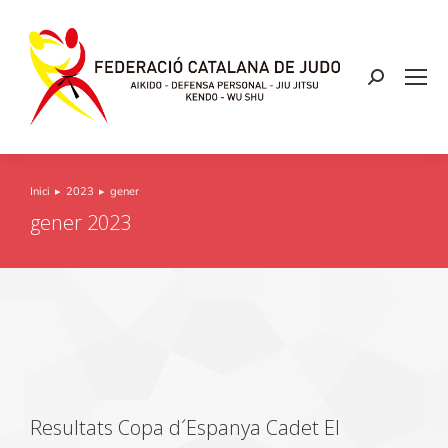
Inici
2023
gener
You are here:
gener 2023
Resultats Copa d´Espanya Cadet El