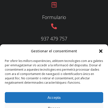
Formulario
937 479 757
Gestionar el consentiment
937 479 758
Per oferir les millors experiències, utilitzem tecnologies com ara galetes
per emmagatzemar i/o accedir a la informació del dispositiu. Donar el
consentiment a aquestes tecnologies ens permetrà processar dades
com ara el comportament de navegació o identificadors únics en
aquest lloc. No consentir o retirar el consentiment, pot afectar
federacio@fedecatjudo.cat
negativament determinades característiques i funcions.
Accepta