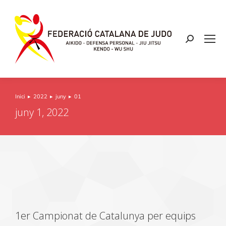
Inici
2022
juny
01
You are here:
juny 1, 2022
1er Campionat de Catalunya per equips