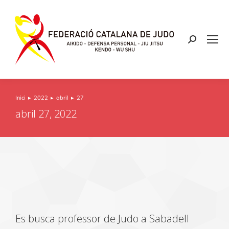
Inici
2022
abril
27
You are here:
abril 27, 2022
Es busca professor de Judo a Sabadell