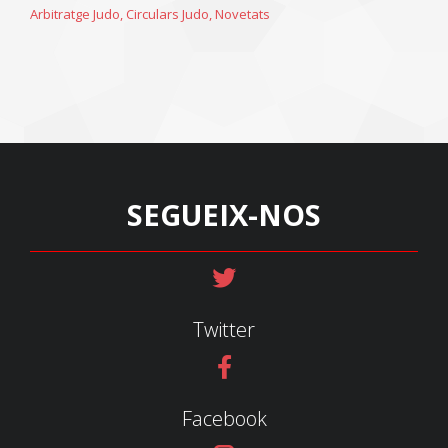
Arbitratge Judo
,
Circulars Judo
,
Novetats
SEGUEIX-NOS
Twitter
Facebook