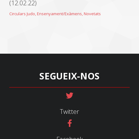
(12.02.22)
Circulars Judo
,
Ensenyament/Exàmens
,
Novetats
SEGUEIX-NOS
Twitter