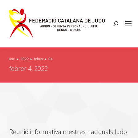
Inici
2022
febrer
04
You are here:
febrer 4, 2022
Reunió informativa mestres nacionals Judo