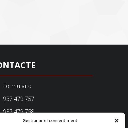
ONTACTE
Formulario
937 479 757
937 479 758
Gestionar el consentiment
federacio@fedecatjudo.cat