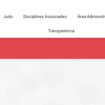
Judo
Disciplines Associades
Àrea Admini
Judo
Disciplines Associades
Àrea Administr
Transparència
Transparència