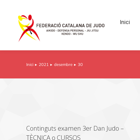
Inici
Inici
Inici
2021
desembre
30
You are here:
Continguts examen 3er Dan Judo –
TÈCNICA o CURSOS