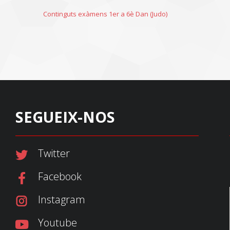
Continguts exàmens 1er a 6è Dan (Judo)
SEGUEIX-NOS
Twitter
Facebook
Instagram
Youtube