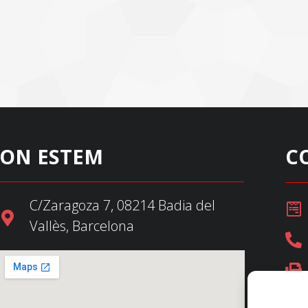
ON ESTEM
C
C/Zaragoza 7, 08214 Badia del
Vallès, Barcelona