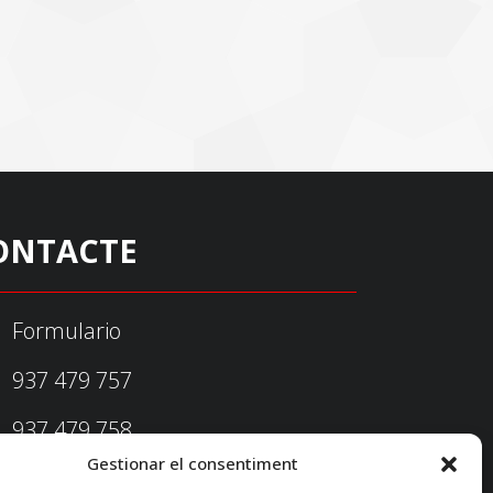
ONTACTE
Formulario
937 479 757
937 479 758
Gestionar el consentiment
federacio@fedecatjudo.cat