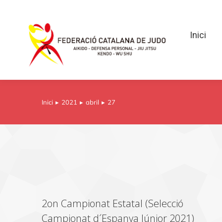
Inici
Inici
Inici
2021
abril
27
You are here:
2on Campionat Estatal (Selecció
Campionat d´Espanya Júnior 2021)