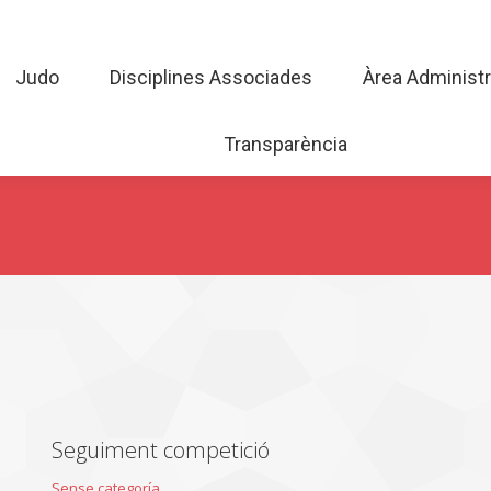
Judo
Disciplines Associades
Àrea Admini
Judo
Disciplines Associades
Àrea Administr
Transparència
Transparència
Seguiment competició
Sense categoría