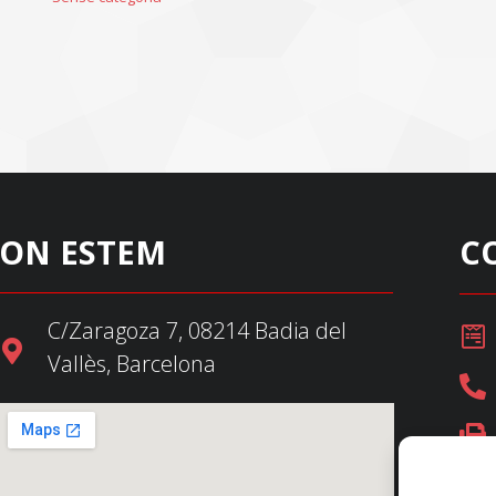
ON ESTEM
C
C/Zaragoza 7, 08214 Badia del
Vallès, Barcelona