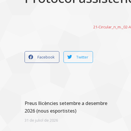
21-Circular_n_m._02-
Facebook
Twitter
Preus llicències setembre a desembre
2026 (nous esportistes)
31 de juliol de 2026