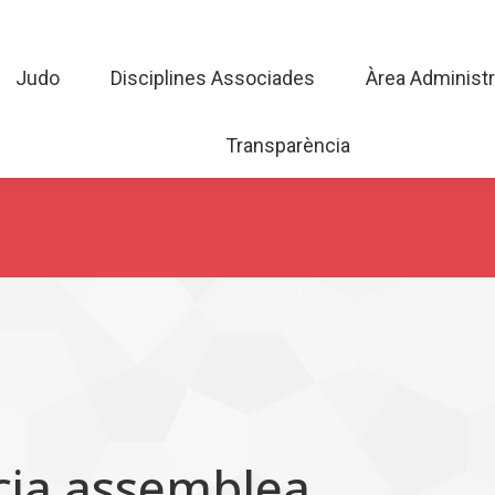
Judo
Disciplines Associades
Àrea Admini
Judo
Disciplines Associades
Àrea Administr
Transparència
Transparència
ncia assemblea