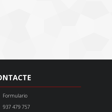
ONTACTE
Formulario
937 479 757