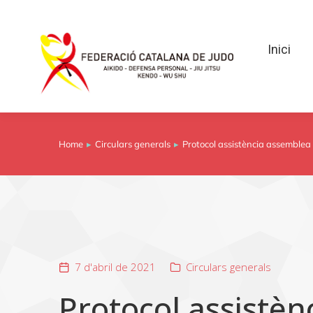
Inici
Inici
Home
Circulars generals
Protocol assistència assemblea
You are here:
7 d'abril de 2021
Circulars generals
Protocol assistè