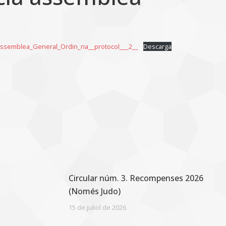
Assemblea_General_Ordin_ria__protocol___2__
Descarga
Circular núm. 3. Recompenses 2026
(Només Judo)
15 de juliol de 2026