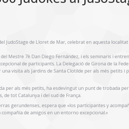
el JudoStage de Lloret de Mar, celebrat en aquesta localitat 
ia del Mestre 7è Dan Diego Fernández, i els seminaris i entr
excepcional de participants. La Delegació de Girona de la Fed
una visita als Jardins de Santa Clotilde per als més petits i 
da per als més petits, ha esdevingut un punt de trobada per
s, de tot Catalunya i del sud de França.
ierras gerundenses, espera que «los participantes y acompa
en compañía de amigos en un entorno excepcional.»