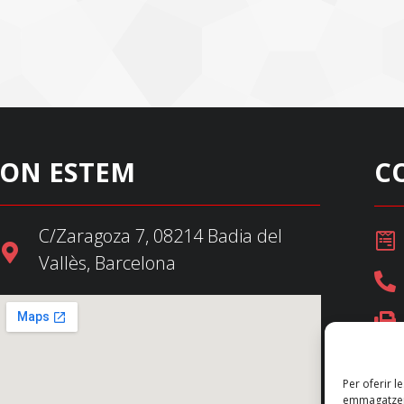
ON ESTEM
C
C/Zaragoza 7, 08214 Badia del
Vallès, Barcelona
Per oferir l
emmagatzema