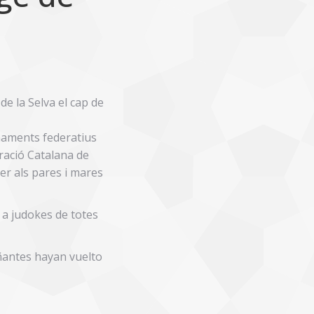
de la Selva el cap de
enaments federatius
eració Catalana de
per als pares i mares
 a judokes de totes
ñantes hayan vuelto