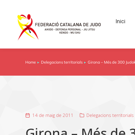
Inici
Inici
Home
Delegacions territorials
Girona – Més de 300 Judok
You are here:
14 de maig de 2011
Delegacions territorials
Girona – Més de 3