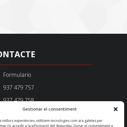
ONTACTE
Formulario
937 479 757
937 479 758
Gestionar el consentiment
federacio@fedecatjudo.cat
es millors experiències, utilitzem tecnologies com ara galetes per
r i/o accedir a la informació del dispositiu. Donar el consentiment a