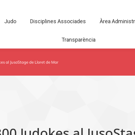
Judo
Disciplines Associades
Àrea Admini
Judo
Disciplines Associades
Àrea Administr
Transparència
Transparència
es al JusoStage de Lloret de Mar
00 Judokes al JusoSta